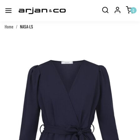
0
Home
NASA-LS
Vorige
Volgend