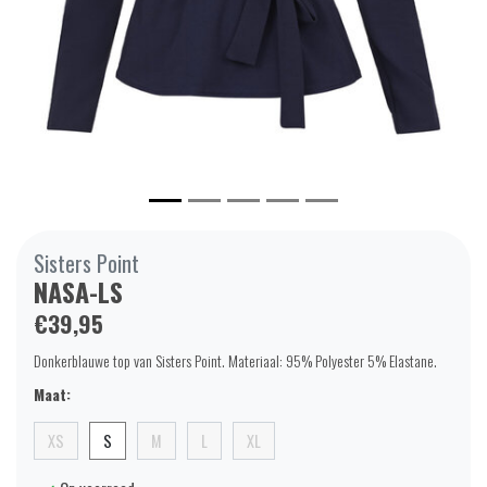
Sisters Point
NASA-LS
€39,95
Donkerblauwe top van Sisters Point. Materiaal: 95% Polyester 5% Elastane.
Maat:
XS
S
M
L
XL