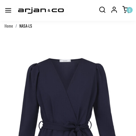
0
Home
NASA-LS
Vorige
Volgend