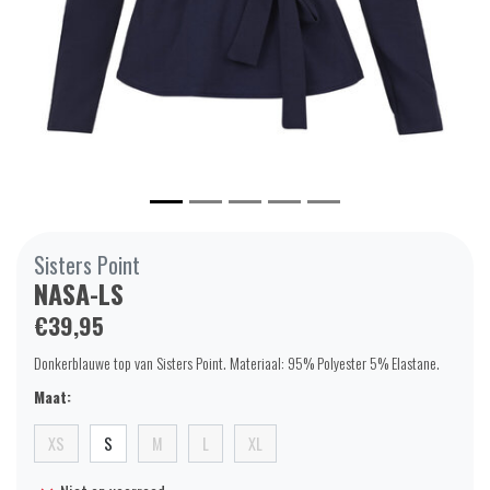
Sisters Point
NASA-LS
€39,95
Donkerblauwe top van Sisters Point. Materiaal: 95% Polyester 5% Elastane.
Maat:
XS
S
M
L
XL