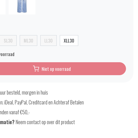
SL30
ML30
LL30
XLL30
voorraad
Niet op voorraad
uur besteld, morgen in huis
en; iDeal, PayPal, Creditcard en Achteraf Betalen
nden vanaf €50,-
rmatie?
Neem contact op over dit product