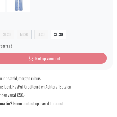
SL30
ML30
LL30
XLL30
voorraad
Niet op voorraad
uur besteld, morgen in huis
en; iDeal, PayPal, Creditcard en Achteraf Betalen
nden vanaf €50,-
rmatie?
Neem contact op over dit product