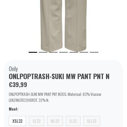
Only
ONLPOPTRASH-SUKI MW PANT PNT N
€39,99
ONLPOPTRASH-SUKI MW PANT PNT NOOS. Materiaal: 63% Viscose
LENZINGTECOVEROT. 32% N.
Maat:
XSL32
SL32
ML32
LL32
XLL32