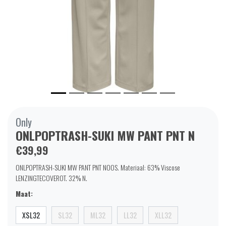
Only
ONLPOPTRASH-SUKI MW PANT PNT N
€39,99
ONLPOPTRASH-SUKI MW PANT PNT NOOS. Materiaal: 63% Viscose
LENZINGTECOVEROT. 32% N.
Maat:
XSL32
SL32
ML32
LL32
XLL32