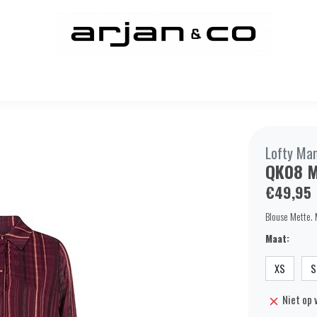
Lofty Ma
QK08 M
€49,95
Blouse Mette. 
Maat:
XS
S
Niet op 