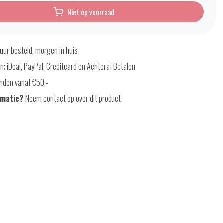
Niet op voorraad
uur besteld, morgen in huis
en; iDeal, PayPal, Creditcard en Achteraf Betalen
nden vanaf €50,-
rmatie?
Neem contact op over dit product