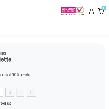
0
nner
ette
Materiaal: 100% polyester.
M
L
XL
voorraad