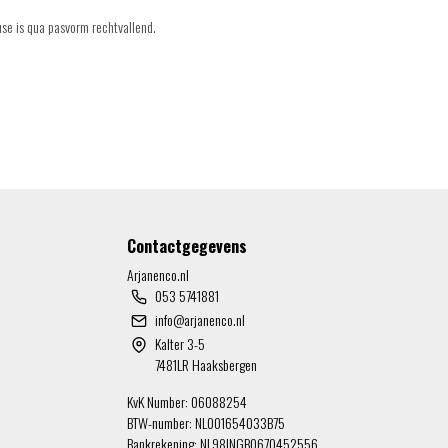
use is qua pasvorm rechtvallend.
Contactgegevens
Arjanenco.nl
053 5741881
info@arjanenco.nl
Kalter 3-5
7481LR Haaksbergen
KvK Number: 06088254
BTW-number: NL001654033B75
Bankrekening: NL98INGB0670452556