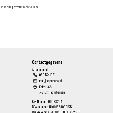
use is qua pasvorm rechtvallend.
Contactgegevens
Arjanenco.nl
053 5741881
info@arjanenco.nl
Kalter 3-5
7481LR Haaksbergen
KvK Number: 06088254
BTW-number: NL001654033B75
Bankrekening: NL98INGB0670452556