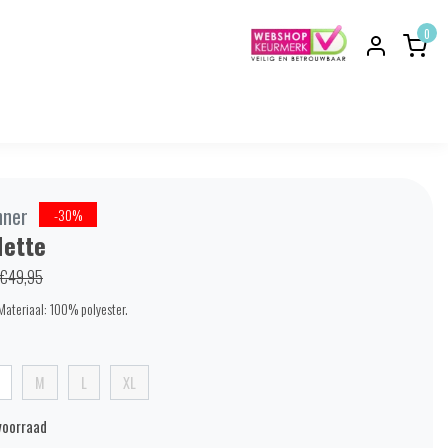
0
nner
-30%
ette
€49,95
Materiaal: 100% polyester.
M
L
XL
voorraad