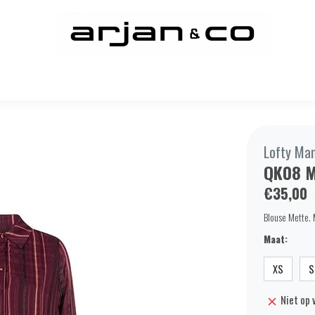
Lofty Ma
QK08 M
€35,00
Blouse Mette. 
Maat:
XS
S
Niet op 