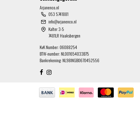
Arjanenco.nl
053 5741881
info@arjanenco.nl
Kalter 3-5
7481LR Haaksbergen
KvK Number: 06088254
BTW-number: NL001654033B75
Bankrekening: NL98INGB0670452556