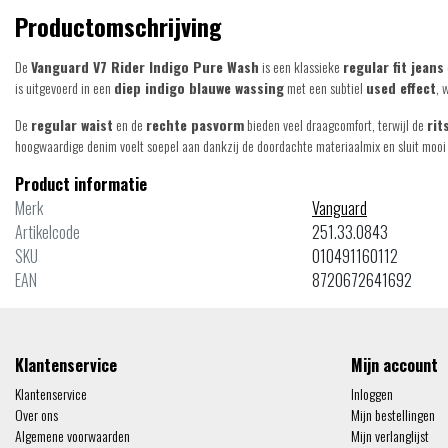
Productomschrijving
De
Vanguard V7 Rider Indigo Pure Wash
is een klassieke
regular fit jeans
is uitgevoerd in een
diep indigo blauwe wassing
met een subtiel
used effect
, 
De
regular waist
en de
rechte pasvorm
bieden veel draagcomfort, terwijl de
rit
hoogwaardige denim voelt soepel aan dankzij de doordachte materiaalmix en sluit mooi 
Product informatie
Merk
Vanguard
Artikelcode
251.33.0843
SKU
010491160112
EAN
8720672641692
Klantenservice
Mijn account
Klantenservice
Inloggen
Over ons
Mijn bestellingen
Algemene voorwaarden
Mijn verlanglijst