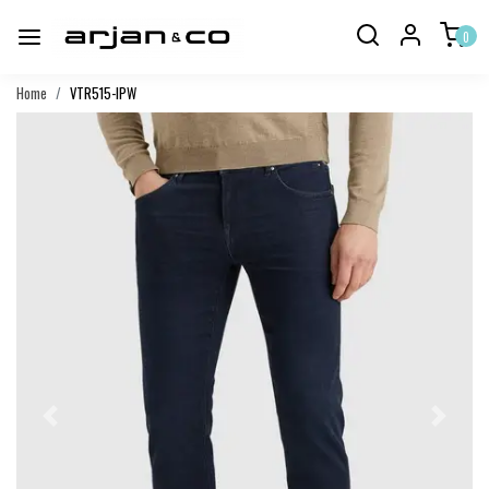
0
Home
VTR515-IPW
Vorige
Volgend