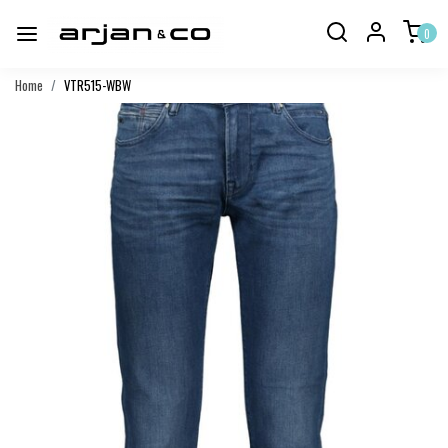
0
Home
VTR515-WBW
Vorige
Volgend