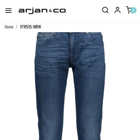
0
Home
VTR515-WBW
Vorige
Volgend