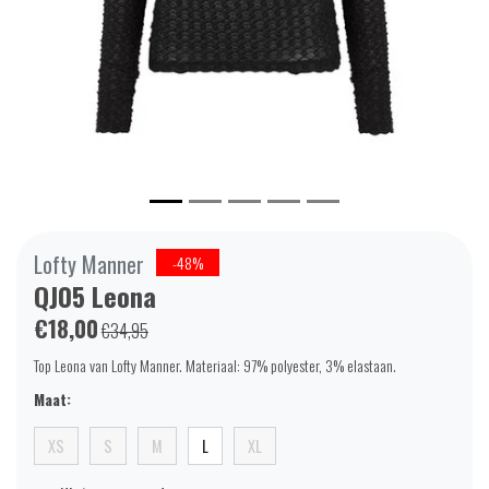
Lofty Manner
-48%
QJ05 Leona
€18,00
€34,95
Top Leona van Lofty Manner. Materiaal: 97% polyester, 3% elastaan.
Maat:
XS
S
M
L
XL