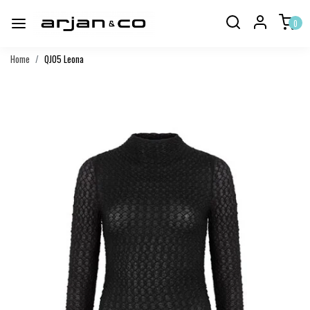
0
Home
QJ05 Leona
Vorige
Volgend