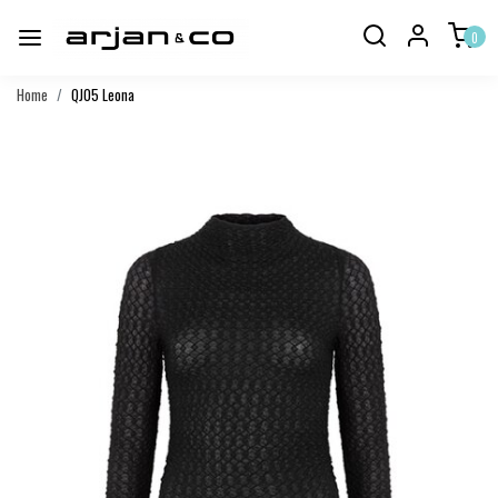
0
Home
QJ05 Leona
Vorige
Volgend