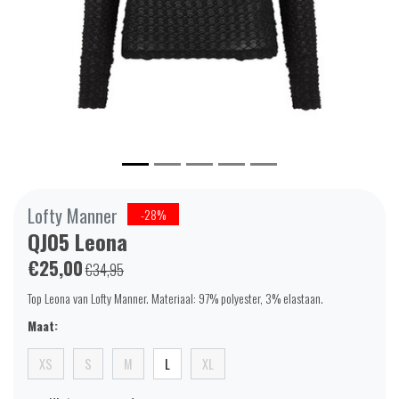
Lofty Manner
-28%
QJ05 Leona
€25,00
€34,95
Top Leona van Lofty Manner. Materiaal: 97% polyester, 3% elastaan.
Maat:
XS
S
M
L
XL