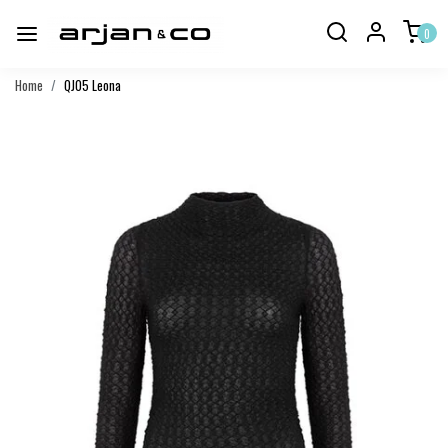
0
Home
QJ05 Leona
Vorige
Volgend