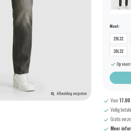
Maat:
29L32
36L32
Op voor
Afbeelding vergroten
Voor
17.00
Veilig betal
Gratis verze
Meer info