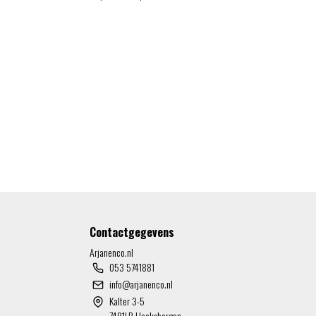
Contactgegevens
Arjanenco.nl
053 5741881
info@arjanenco.nl
Kalter 3-5
7481LR Haaksbergen