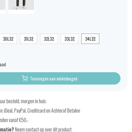
30L32
31L32
32L32
33L32
34L32
raad
Toevoegen aan winkelwagen
uur besteld, morgen in huis
en; iDeal, PayPal, Creditcard en Achteraf Betalen
nden vanaf €50,-
rmatie?
Neem contact op over dit product