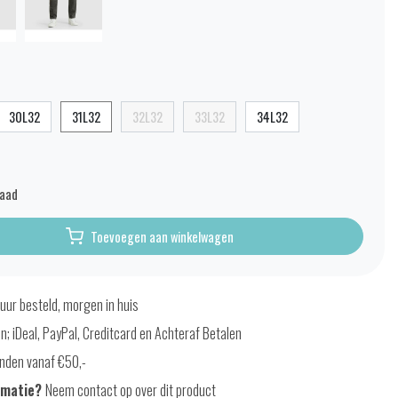
30L32
31L32
32L32
33L32
34L32
raad
Toevoegen aan winkelwagen
uur besteld, morgen in huis
en; iDeal, PayPal, Creditcard en Achteraf Betalen
nden vanaf €50,-
rmatie?
Neem contact op over dit product