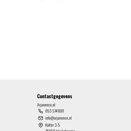
Contactgegevens
Arjanenco.nl
053 5741881
info@arjanenco.nl
Kalter 3-5
7481LR Haaksbergen