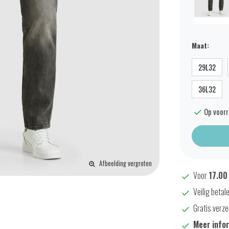
Maat:
29L32
36L32
Op voor
Afbeelding vergroten
Voor
17.00
Veilig betal
Gratis verze
Meer info