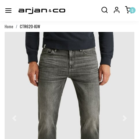
0
Home
CTR620-IGW
Vorige
Volgend